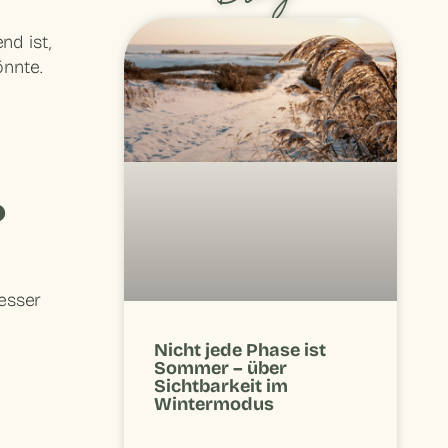
nd ist,
önnte.
?
esser
Nicht jede Phase ist
Sommer – über
Sichtbarkeit im
Wintermodus