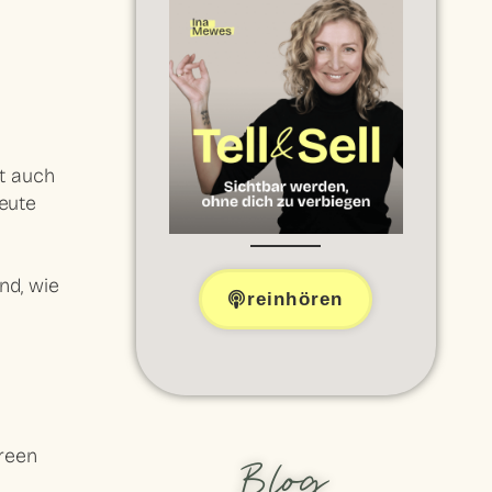
t auch
heute
nd, wie
reinhören
reen
Blog