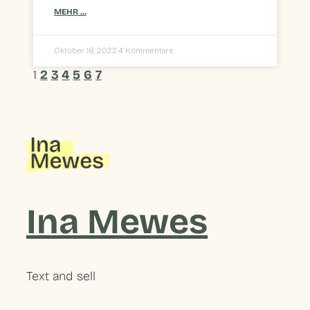
MEHR …
Oktober 18, 2022
4 Kommentare
1
2
3
4
5
6
7
Ina Mewes
Text and sell