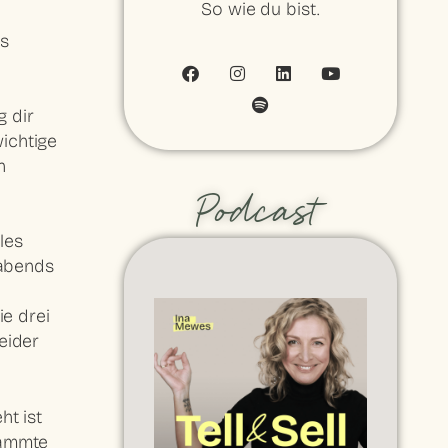
So wie du bist.
ms
g dir
ichtige
h
Podcast
les
 abends
ie drei
eider
ht ist
dammte