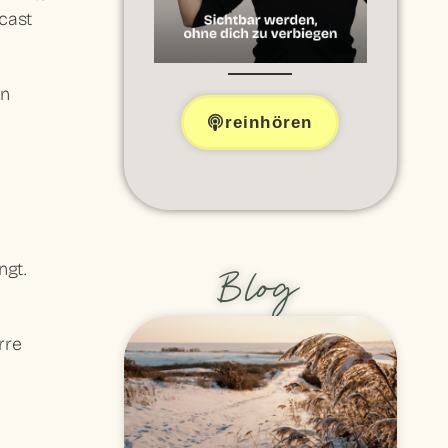
cast
en
reinhören
ngt.
Blog
rre