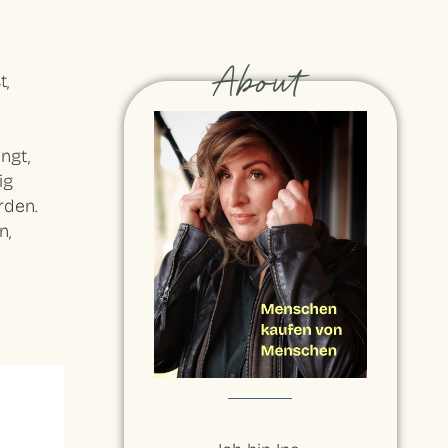
About
t,
ngt,
ig
rden.
n,