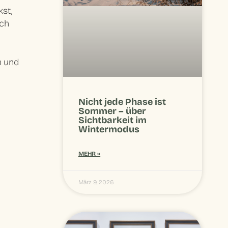
st,
ich
n und
Nicht jede Phase ist
Sommer – über
Sichtbarkeit im
Wintermodus
MEHR »
März 9, 2026