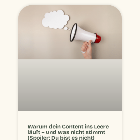
Warum dein Content ins Leere
läuft – und was nicht stimmt
(Spoiler: Du bist es nicht)