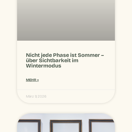
Nicht jede Phase ist Sommer –
über Sichtbarkeit im
Wintermodus
MEHR »
März 9, 2026