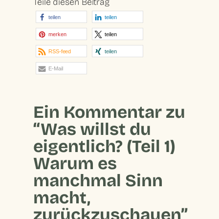
Teile diesen Beitrag
teilen
teilen
merken
teilen
RSS-feed
teilen
E-Mail
Ein Kommentar zu
“Was willst du
eigentlich? (Teil 1)
Warum es
manchmal Sinn
macht,
zurückzuschauen”